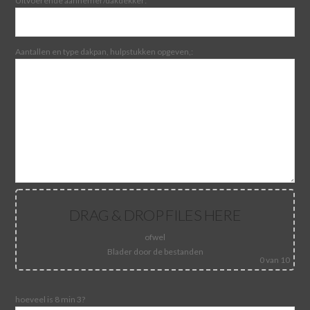
Uitvoerende aannemer/dakdekker:
Aantallen en type dakpan, hulpstukken opgeven,:
DRAG & DROP FILES HERE
ofwel
Blader door de bestanden
0
van 10
hoeveel is 8 min 3?