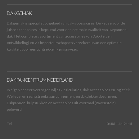
DAKGEMAK
Dakgemak is specialist op gebied van dak-accessoires. De keuze voor de
juiste accessoires is bepalend voor een optimale kwaliteit van uw pannen-
dak. Het complete assortiment van accessoires van Dakx (eigen
ontwikkeling) en via importeurschappen verzekert u van een optimale
kwaliteit voor een aantrekkelijk prijsniveau.
DAKPANCENTRUM NEDERLAND
In eigen beheer verzorgen wij dak-calculaties, dak-accessoires en logistiek.
We leveren rechtstreeks aan aannemers en dakdekkersbedrijven.
Dakpannen, hulpstukken en accessoires uit voorraad (Ravenstein)
geleverd.
Tel.
0486 – 41 2115