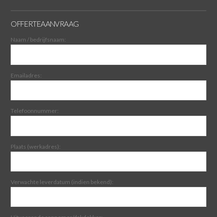
OFFERTEAANVRAAG
Naam / bedrijfsnaam:
Emailadres:
Telefoonnummer:
Plaats (werkadres):
Verwachte leverdatum (indien bekend):