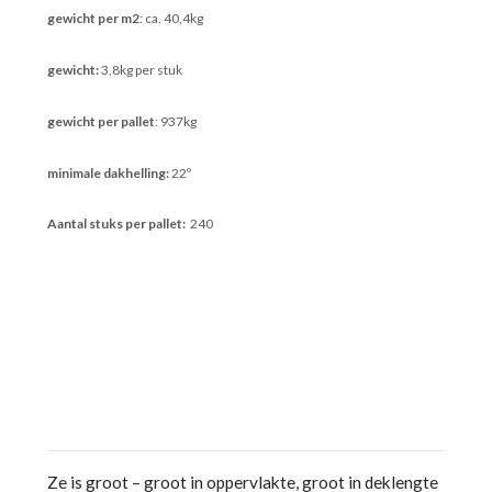
gewicht per m2
: ca. 40,4kg
gewicht:
3,8kg per stuk
gewicht per pallet
: 937kg
minimale dakhelling:
22º
Aantal stuks per pallet:
240
Ze is groot – groot in oppervlakte, groot in deklengte