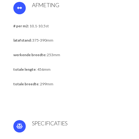
AFMETING
# per m2:
10,1-10,5st
latafstand:
375-390mm
werkende breedte:
253mm
totale lengte
: 456mm
totale breedte
: 299mm
SPECIFICATIES