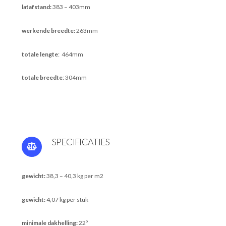
latafstand:
383 – 403mm
werkende breedte:
263mm
totale lengte
: 464mm
totale breedte
: 304mm
SPECIFICATIES
gewicht:
38,3 – 40,3 kg per m2
gewicht:
4,07 kg per stuk
minimale dakhelling:
22º