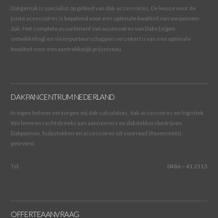
Dakgemak is specialist op gebied van dak-accessoires. De keuze voor de
juiste accessoires is bepalend voor een optimale kwaliteit van uw pannen-
dak. Het complete assortiment van accessoires van Dakx (eigen
ontwikkeling) en via importeurschappen verzekert u van een optimale
kwaliteit voor een aantrekkelijk prijsniveau.
DAKPANCENTRUM NEDERLAND
In eigen beheer verzorgen wij dak-calculaties, dak-accessoires en logistiek.
We leveren rechtstreeks aan aannemers en dakdekkersbedrijven.
Dakpannen, hulpstukken en accessoires uit voorraad (Ravenstein)
geleverd.
Tel.
0486 – 41 2115
OFFERTEAANVRAAG