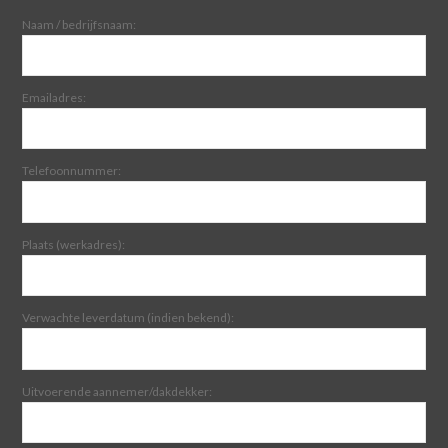
Naam / bedrijfsnaam:
Emailadres:
Telefoonnummer:
Plaats (werkadres):
Verwachte leverdatum (indien bekend):
Uitvoerende aannemer/dakdekker: