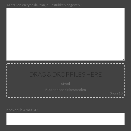
Aantallen en type dakpan, hulpstukken opgeven,:
DRAG & DROP FILES HERE
ofwel
Blader door de bestanden
0
van 10
hoeveel is 4 maal 4?