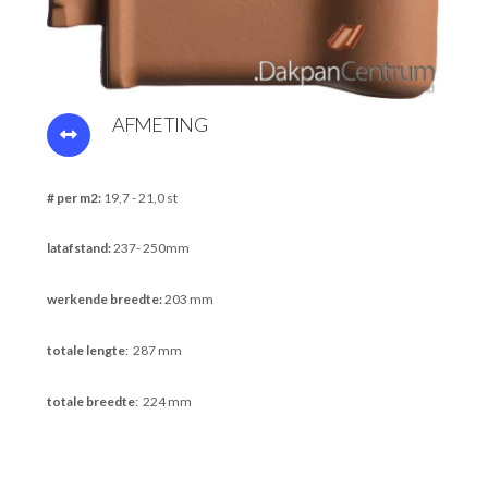
AFMETING
# per m2:
19,7 - 21,0 st
latafstand:
237- 250mm
werkende breedte:
203 mm
totale lengte
: 287 mm
totale breedte
: 224 mm