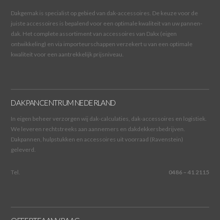
Dakgemak is specialist op gebied van dak-accessoires. De keuze voor de
juiste accessoires is bepalend voor een optimale kwaliteit van uw pannen-
dak. Het complete assortiment van accessoires van Dakx (eigen
ontwikkeling) en via importeurschappen verzekert u van een optimale
kwaliteit voor een aantrekkelijk prijsniveau.
DAKPANCENTRUM NEDERLAND
In eigen beheer verzorgen wij dak-calculaties, dak-accessoires en logistiek.
We leveren rechtstreeks aan aannemers en dakdekkersbedrijven.
Dakpannen, hulpstukken en accessoires uit voorraad (Ravenstein)
geleverd.
Tel.
0486 – 41 2115