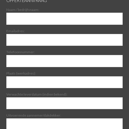
OFFERTEAANVRAAG
Naam / bedrijfsnaam:
Emailadres:
Telefoonnummer:
Plaats (werkadres):
Verwachte leverdatum (indien bekend):
Uitvoerende aannemer/dakdekker: