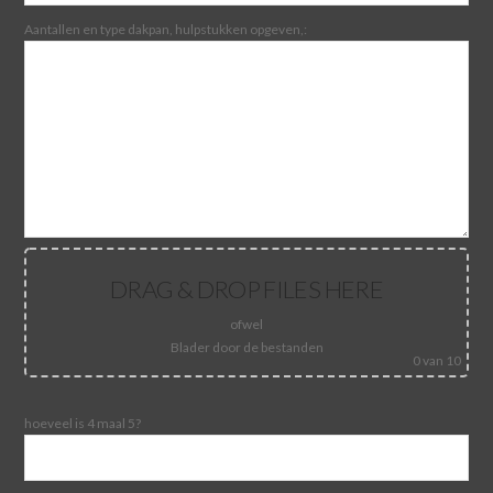
Aantallen en type dakpan, hulpstukken opgeven,:
DRAG & DROP FILES HERE
ofwel
Blader door de bestanden
0
van 10
hoeveel is 4 maal 5?