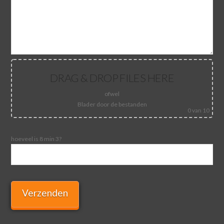
DRAG & DROP FILES HERE
ofwel
Blader door de bestanden
0
van 10
hoeveel is 8 min 3?