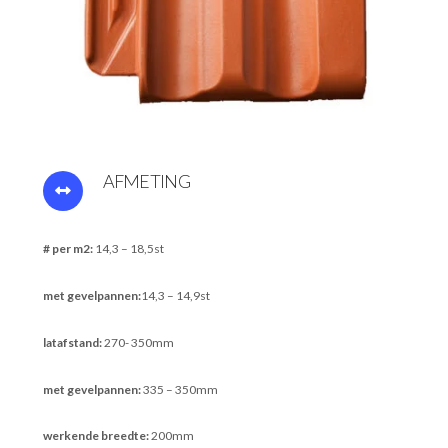
AFMETING
# per m2:
14,3 – 18,5st
met gevelpannen:
14,3 – 14,9st
latafstand:
270- 350mm
met gevelpannen:
335 – 350mm
werkende breedte:
200mm