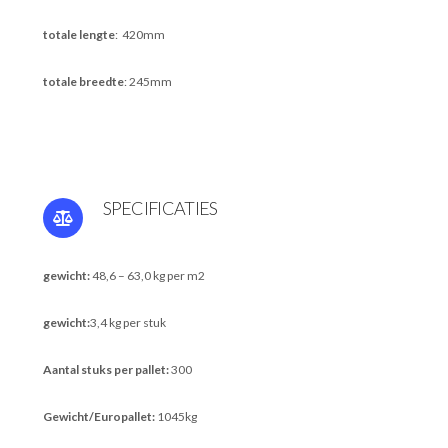
totale lengte
: 420mm
totale breedte
: 245mm
SPECIFICATIES
gewicht:
48,6 – 63,0 kg per m2
gewicht:
3,4 kg per stuk
Aantal stuks per pallet:
300
Gewicht/Europallet:
1045kg