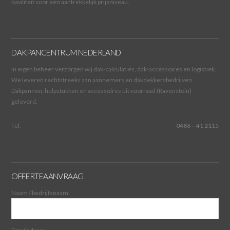
kwaliteit voor een aantrekkelijk prijsniveau.
DAKPANCENTRUM NEDERLAND
In eigen beheer verzorgen wij dak-calculaties, dak-accessoires en logistiek.
We leveren rechtstreeks aan aannemers en dakdekkersbedrijven.
Dakpannen, hulpstukken en accessoires uit voorraad (Ravenstein)
geleverd.
Tel.
0486 – 41 2115
OFFERTEAANVRAAG
Naam / bedrijfsnaam: