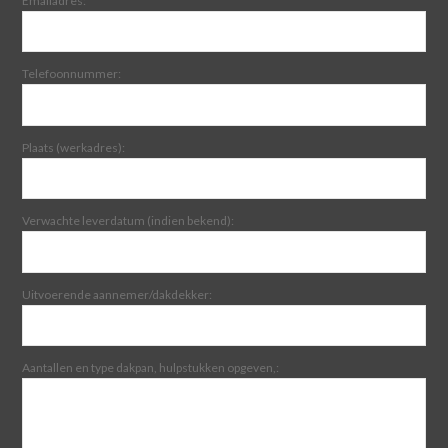
Emailadres:
Telefoonnummer:
Plaats (werkadres):
Verwachte leverdatum (indien bekend):
Uitvoerende aannemer/dakdekker:
Aantallen en type dakpan, hulpstukken opgeven,: